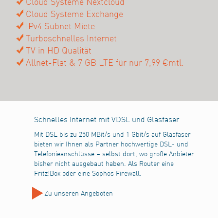
Cloud Systeme Nextcloud
Cloud Systeme Exchange
IPv4 Subnet Miete
Turboschnelles Internet
TV in HD Qualität
Allnet-Flat & 7 GB LTE für nur 7,99 €mtl.
Schnelles Internet mit VDSL und Glasfaser
Mit DSL bis zu 250 MBit/s und 1 Gbit/s auf Glasfaser
bieten wir Ihnen als Partner hochwertige DSL- und
Telefonieanschlüsse – selbst dort, wo große Anbieter
bisher nicht ausgebaut haben. Als Router eine
Fritz!Box oder eine Sophos Firewall.
Zu unseren Angeboten