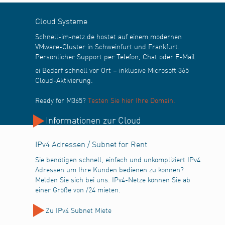
Cloud Systeme
Schnell-im-netz.de hostet auf einem modernen
VMware-Cluster in Schweinfurt und Frankfurt.
Persönlicher Support per Telefon, Chat oder E-Mail.
ei Bedarf schnell vor Ort – inklusive Microsoft 365
Cloud-Aktivierung.
Ready for M365?
Testen Sie hier Ihre Domain.
Informationen zur Cloud
IPv4 Adressen / Subnet for Rent
Sie benötigen schnell, einfach und unkompliziert IPv4
Adressen um Ihre Kunden bedienen zu können?
Melden Sie sich bei uns. IPv4-Netze können Sie ab
einer Größe von /24 mieten.
Zu IPv4 Subnet Miete