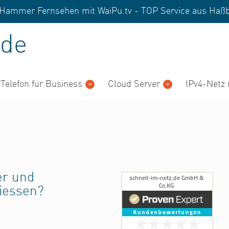
nd Hammer Fernsehen mit WaiPu.tv - TOP Service aus
Haßb
de
 Telefon für Business
Cloud Server
IPv4-Netz 
er und
iessen?