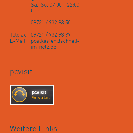
anschließen?
Update einspielen?
Sa.-So. 07:00 - 22:00
Uhr
Mitnahme Rufnummer zu schnell-im-netz.de?
09721 / 932 93 50
Wie erreiche ich meine Fritz!Box per WLAN?
Telefax
09721 / 932 93 99
E-Mail
postkasten@schnell-
Internetbrowser meldet „Dies ist keine sichere
im-netz.de
Verbindung“
pcvisit
Weitere Links