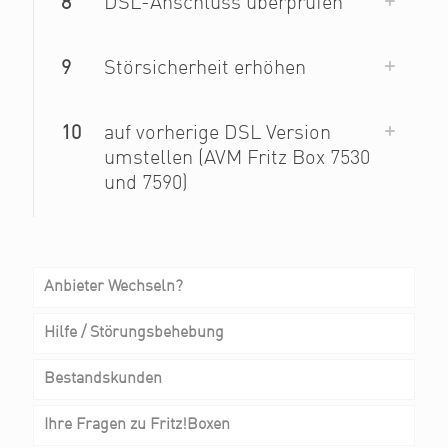
8
DSL-Anschluss überprüfen
9
Störsicherheit erhöhen
10
auf vorherige DSL Version
umstellen (AVM Fritz Box 7530
und 7590)
Anbieter Wechseln?
Hilfe / Störungsbehebung
Bestandskunden
Was tun wenn DSL-Telefon Anschluss lahmt, zu
langsam ist oder häufig unterbricht?
Ihre Fragen zu Fritz!Boxen
Wie richte ich eine VPN-Verbindung zur FRITZ!Box mit