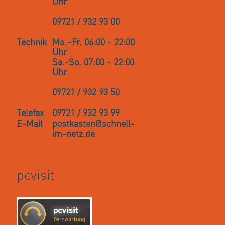
Uhr
Rufumleitung auf der Fritz!Box einrichten bei schnell-
Wie schließe ich mein ISDN-Telefonanlage oder ISDN-
09721 / 932 93 00
im-netz
Telefon an die Fritz!Box an?
Technik
Mo.–Fr. 06:00 - 22:00
Mehrere Computer oder Endgeräte per LAN-Kabel
Warum sollte ich auf meinen Router/Fritz!Box ein
Uhr
anschließen?
Update einspielen?
Sa.-So. 07:00 - 22:00
Uhr
Mitnahme Rufnummer zu schnell-im-netz.de?
09721 / 932 93 50
Wie erreiche ich meine Fritz!Box per WLAN?
Telefax
09721 / 932 93 99
E-Mail
postkasten@schnell-
Internetbrowser meldet „Dies ist keine sichere
im-netz.de
Verbindung“
pcvisit