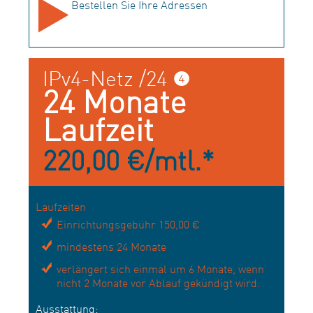
Bestellen Sie Ihre Adressen
IPv4-Netz /24 ❹
24 Monate
Laufzeit
220,00 €/mtl.*
Laufzeiten
Einrichtungsgebühr 150,00 €
mindestens 24 Monate
verlängert sich einmal um 6 Monate, wenn
nicht 2 Monate vor Ablauf gekündigt wird.
Ausstattung: