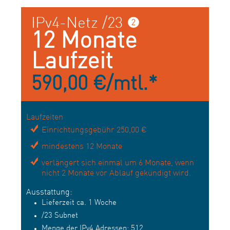
IPv4-Netz /23 ❷
12 Monate
Laufzeit
590,00 €/mtl.*
Laufzeiten
Einrichtungsgebühr 250,00 €
mindestens 12 Monate
verlängert sich einmal um 6 Monate, wenn
nicht 2 Monate vor Ablauf gekündigt wird.
Ausstattung:
Lieferzeit ca. 1 Woche
/23 Subnet
Menge der IPv4 Adressen: 512