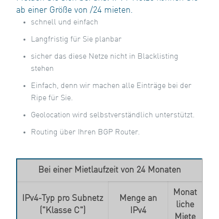
ab einer Größe von /24 mieten.
schnell und einfach
Langfristig für Sie planbar
sicher das diese Netze nicht in Blacklisting
stehen
Einfach, denn wir machen alle Einträge bei der
Ripe für Sie.
Geolocation wird selbstverständlich unterstützt.
Routing über Ihren BGP Router.
Bei einer Mietlaufzeit von 24 Monaten
Monat
IPv4-Typ pro Subnetz
Menge an
liche
("Klasse C")
IPv4
Miete