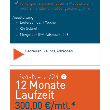
verlängert sich einmal um 6 Monate, wenn
nicht 2 Monate vor Ablauf gekündigt wird.
Ausstattung:
Lieferzeit ca. 1 Woche
/24 Subnet
Menge der IPv4 Adressen: 256
Bestellen Sie Ihre Adressen
IPv4-Netz /24 ❷
12 Monate
Laufzeit
300,00 €/mtl.*