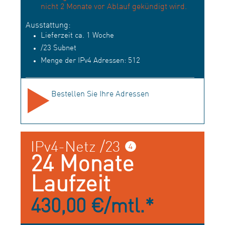
nicht 2 Monate vor Ablauf gekündigt wird.
Ausstattung:
Lieferzeit ca. 1 Woche
/23 Subnet
Menge der IPv4 Adressen: 512
Bestellen Sie Ihre Adressen
IPv4-Netz /23 ❹
24 Monate
Laufzeit
430,00 €/mtl.*