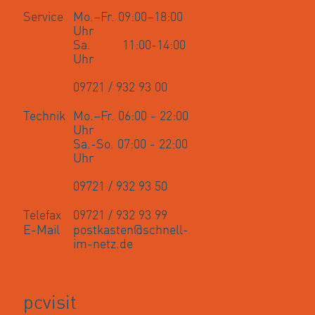
Service
Mo.–Fr. 09:00–18:00
WPS – Wie richte ich meine Fritz!Box per WLAN und
Wie schließe ich mein analoges Telefon an die Fritz!Box
Uhr
WPS ein?
an?
Sa. 11:00-14:00
Uhr
Rufumleitung auf der Fritz!Box einrichten bei schnell-
Wie schließe ich mein ISDN-Telefonanlage oder ISDN-
09721 / 932 93 00
im-netz
Telefon an die Fritz!Box an?
Technik
Mo.–Fr. 06:00 - 22:00
Mehrere Computer oder Endgeräte per LAN-Kabel
Warum sollte ich auf meinen Router/Fritz!Box ein
Uhr
anschließen?
Update einspielen?
Sa.-So. 07:00 - 22:00
Uhr
Mitnahme Rufnummer zu schnell-im-netz.de?
09721 / 932 93 50
Wie erreiche ich meine Fritz!Box per WLAN?
Telefax
09721 / 932 93 99
E-Mail
postkasten@schnell-
Internetbrowser meldet „Dies ist keine sichere
im-netz.de
Verbindung“
pcvisit