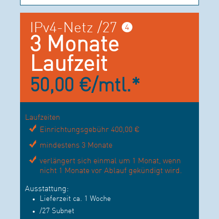
IPv4-Netz /27 ❹
3 Monate
Laufzeit
50,00 €/mtl.*
Laufzeiten
Einrichtungsgebühr 400,00 €
mindestens 3 Monate
verlängert sich einmal um 1 Monat, wenn
nicht 1 Monate vor Ablauf gekündigt wird.
Ausstattung:
Lieferzeit ca. 1 Woche
/27 Subnet