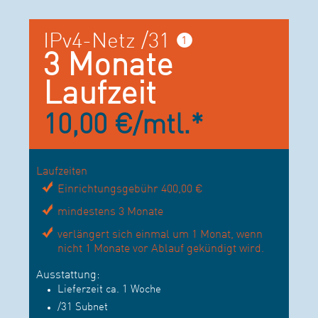
IPv4-Netz /31 ❶
3 Monate
Laufzeit
10,00 €/mtl.*
Laufzeiten
Einrichtungsgebühr 400,00 €
mindestens 3 Monate
verlängert sich einmal um 1 Monat, wenn
nicht 1 Monate vor Ablauf gekündigt wird.
Ausstattung:
Lieferzeit ca. 1 Woche
/31 Subnet