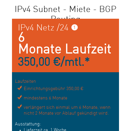
IPv4 Subnet - Miete - BGP
Routing
IPv4 Netz /24 ❶
6
Monate Laufzeit
350,00 €/mtl.*
Laufzeiten
Einrichtungsgebühr 350,00 €
mindestens 6 Monate
verlängert sich einmal um 6 Monate, wenn
nicht 2 Monate vor Ablauf gekündigt wird.
Ausstattung:
Lieferzeit ca. 1 Woche