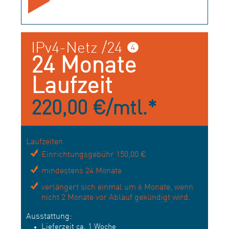
IPv4-Netz /24 ❹
24 Monate
Laufzeit
220,00 €/mtl.*
Laufzeiten
Einrichtungsgebühr 150,00 €
mindestens 24 Monate
verlängert sich einmal um 6 Monate, wenn
nicht 2 Monate vor Ablauf gekündigt wird.
Ausstattung:
Lieferzeit ca. 1 Woche