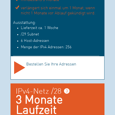
verlängert sich einmal um 1 Monat, wenn
nicht 1 Monate vor Ablauf gekündigt wird.
Ausstattung:
Lieferzeit ca. 1 Woche
/29 Subnet
6 Host-Adressen
Menge der IPv4 Adressen: 256
Bestellen Sie Ihre Adressen
IPv4-Netz /28 ❸
3 Monate
Laufzeit