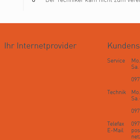
8
Der Techniker kam nicht zum vere
Ihr Internetprovider
Kundens
Service
Mo.
Sa
097
Technik
Mo.
Sa.
097
Telefax
097
E-Mail
pos
net