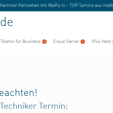
nd Hammer Fernsehen mit WaiPu.tv - TOP Service aus
Haßb
de
 Telefon für Business
Cloud Server
IPv4-Netz 
beachten!
 Techniker Termin: