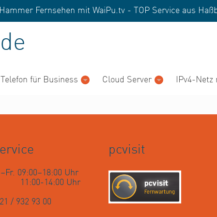
nd Hammer Fernsehen mit WaiPu.tv - TOP Service aus
Haßb
de
 Telefon für Business
Cloud Server
IPv4-Netz 
ervice
pcvisit
–Fr. 09:00–18:00 Uhr
. 11:00-14:00 Uhr
21 / 932 93 00