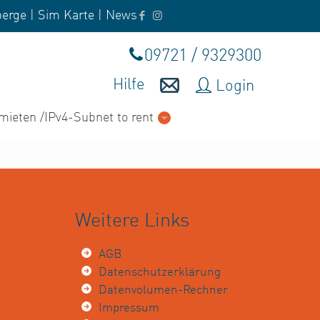
erge
|
Sim Karte
|
News
09721 / 9329300
Hilfe
Login
mieten /IPv4-Subnet to rent
Weitere Links
AGB
Datenschutzerklärung
Datenvolumen-Rechner
Impressum