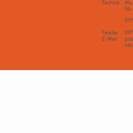
Technik
Mo.
Sa.
097
Telefax
097
E-Mail
pos
net