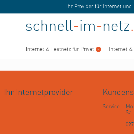
Ihr Provider für Internet u
schnell
-
im
-
netz
.
Internet & Festnetz für Privat
Internet &
Ihr Internetprovider
Kundens
Service
Mo.
Sa
097