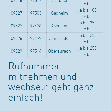
09526
97519
Riedbach
Mbit
ja bis 100
09527
97503
Gädheim
Mbit
ja bis 250
09527
97478
Knetzgau
Mbit
ja bis 250
09528
97499
Donnersdorf
Mbit
ja bis 250
09529
97514
Oberaurach
Mbit
Rufnummer
mitnehmen und
wechseln geht ganz
einfach!